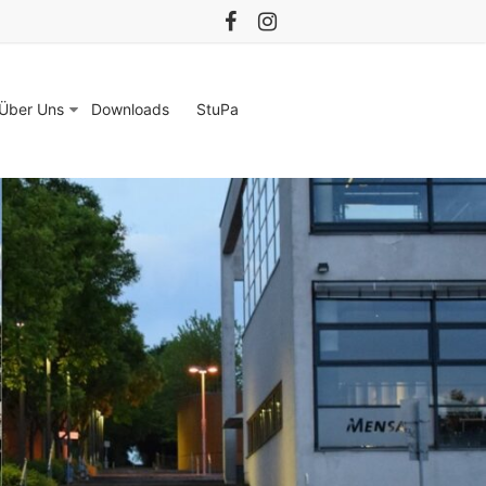
Über Uns
Downloads
StuPa