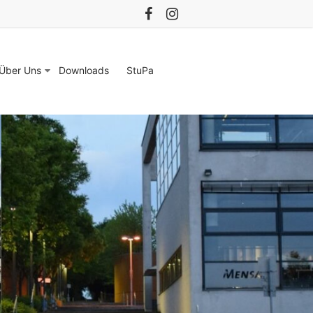
Über Uns
Downloads
StuPa